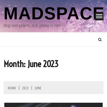
Skip
MADSPACE
to
content
Blogs over gadgets, tech, gaming en meer.
Month:
June 2023
HOME
2023
JUNE