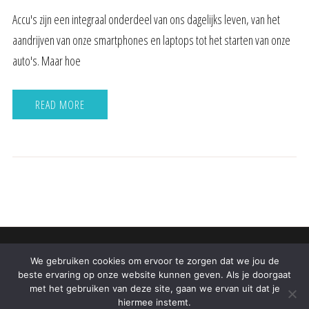
Accu's zijn een integraal onderdeel van ons dagelijks leven, van het
aandrijven van onze smartphones en laptops tot het starten van onze
auto's. Maar hoe
READ MORE
We gebruiken cookies om ervoor te zorgen dat we jou de
All Rights Reserved 2022.
beste ervaring op onze website kunnen geven. Als je doorgaat
Proudly powered by WordPress
|
Theme: Fort by
Candid
met het gebruiken van deze site, gaan we ervan uit dat je
hiermee instemt.
Themes
.