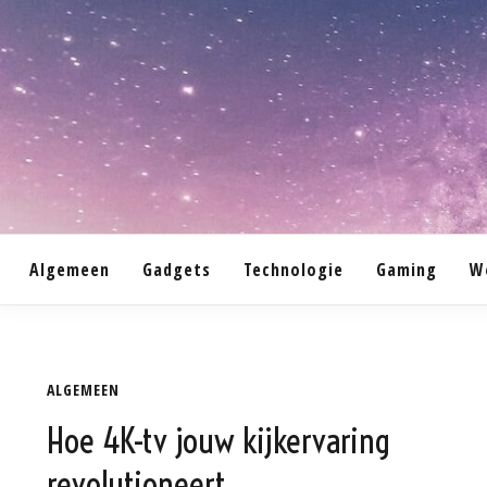
Skip
to
content
Algemeen
Gadgets
Technologie
Gaming
W
ALGEMEEN
Hoe 4K-tv jouw kijkervaring
revolutioneert