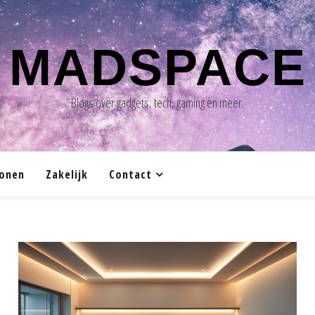
MADSPACE
Blogs over gadgets, tech, gaming en meer.
onen
Zakelijk
Contact