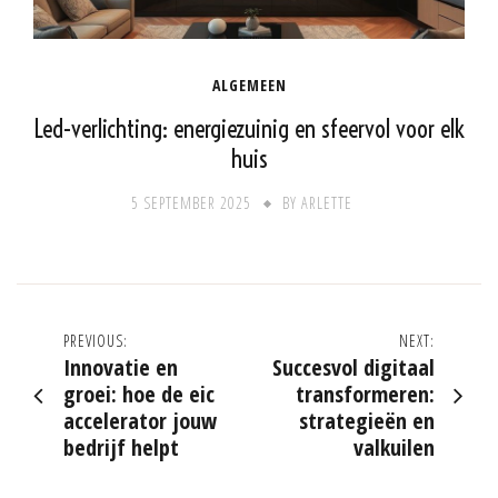
ALGEMEEN
Led-verlichting: energiezuinig en sfeervol voor elk
huis
5 SEPTEMBER 2025
BY
ARLETTE
Post
PREVIOUS:
NEXT:
Innovatie en
Succesvol digitaal
navigation
groei: hoe de eic
transformeren:
accelerator jouw
strategieën en
bedrijf helpt
valkuilen