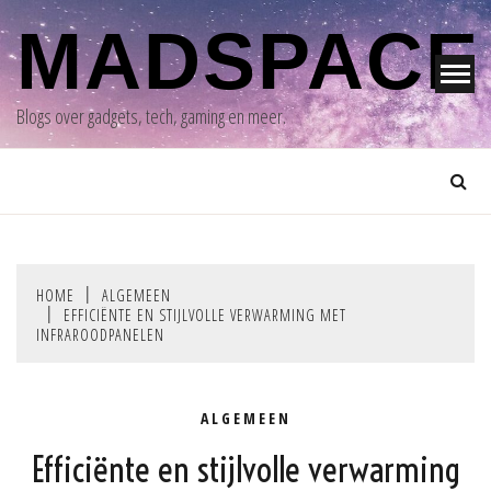
Skip
MADSPACE
to
content
Blogs over gadgets, tech, gaming en meer.
HOME
ALGEMEEN
EFFICIËNTE EN STIJLVOLLE VERWARMING MET
INFRAROODPANELEN
ALGEMEEN
Efficiënte en stijlvolle verwarming