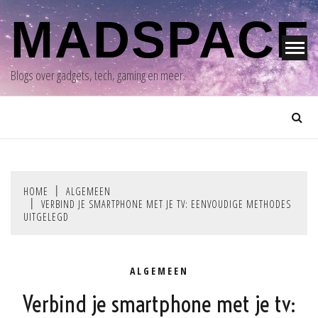
Skip
MADSPACE
to
content
Blogs over gadgets, tech, gaming en meer.
HOME
ALGEMEEN
VERBIND JE SMARTPHONE MET JE TV: EENVOUDIGE METHODES
UITGELEGD
ALGEMEEN
Verbind je smartphone met je tv: