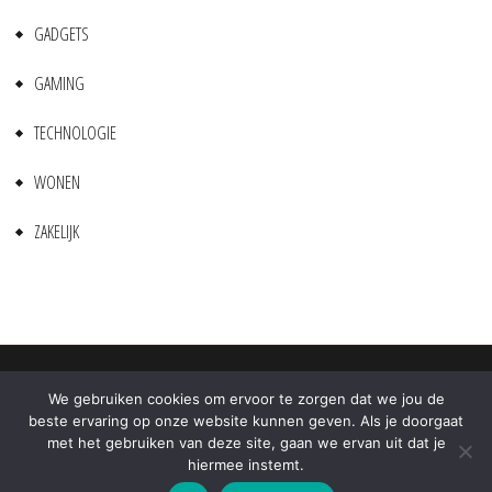
GADGETS
GAMING
TECHNOLOGIE
WONEN
ZAKELIJK
We gebruiken cookies om ervoor te zorgen dat we jou de
All Rights Reserved 2022.
beste ervaring op onze website kunnen geven. Als je doorgaat
Proudly powered by WordPress
|
Theme: Fort by
Candid
met het gebruiken van deze site, gaan we ervan uit dat je
hiermee instemt.
Themes
.