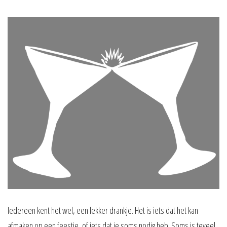
Iedereen kent het wel, een lekker drankje. Het is iets dat het kan
afmaken op een feestje, of iets dat je soms nodig heb. Soms is teveel