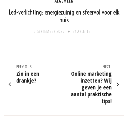
ALGEMEEN
Led-verlichting: energiezuinig en sfeervol voor elk
huis
5 SEPTEMBER 2025
BY
ARLETTE
Post
PREVIOUS:
NEXT:
Zin in een
Online marketing
navigation
drankje?
inzetten? Wij
geven je een
aantal praktische
tips!