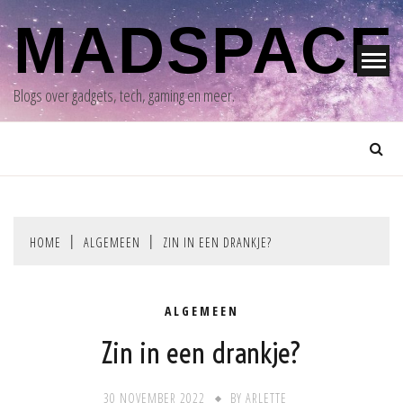
Skip
MADSPACE
to
content
Blogs over gadgets, tech, gaming en meer.
HOME
ALGEMEEN
ZIN IN EEN DRANKJE?
ALGEMEEN
Zin in een drankje?
30 NOVEMBER 2022
BY
ARLETTE